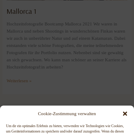
Mallorca 1
Hochzeitsfotografie Bootcamp Mallorca 2021 Wir waren in
Mallorca und neben Shootings in wunderschönen Finkas waren
wir auch in unberührter Natur und auf einem Katamaran. Dabei
entstanden viele schöne Fotografien, die meine teilnehmenden
Fotografen für ihr Portfolio nutzen. Nebenbei sind sie gewaltig
an sich gewachsen. Wo kann man schöner an seiner Karriere als
Hochzeitsfotograf:in arbeiten?
Weiterlesen »
Cookie-Zustimmung verwalten
Um dir ein optimales Erlebnis zu bieten, verwenden wir Technologien wie Cookies,
um Geräteinformationen zu speichern und/oder darauf zuzugreifen. Wenn du diesen