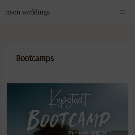
Zum
neon weddings
Inhalt
springen
Bootcamps
Kapstadt